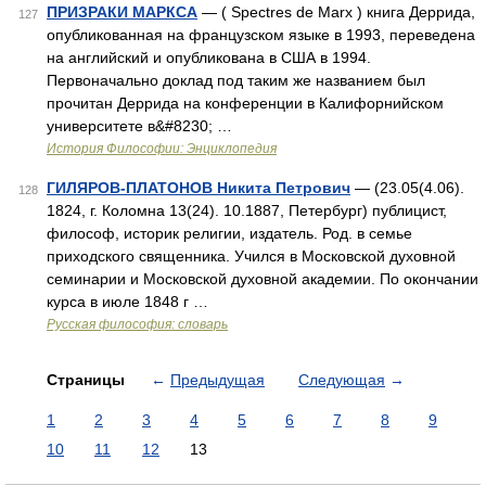
ПРИЗРАКИ МАРКСА
— ( Spectres de Marx ) книга Деррида,
127
опубликованная на французском языке в 1993, переведена
на английский и опубликована в США в 1994.
Первоначально доклад под таким же названием был
прочитан Деррида на конференции в Калифорнийском
университете в&#8230; …
История Философии: Энциклопедия
ГИЛЯРОВ-ПЛАТОНОВ Никита Петрович
— (23.05(4.06).
128
1824, г. Коломна 13(24). 10.1887, Петербург) публицист,
философ, историк религии, издатель. Род. в семье
приходского священника. Учился в Московской духовной
семинарии и Московской духовной академии. По окончании
курса в июле 1848 г …
Русская философия: словарь
Страницы
←
Предыдущая
Следующая
→
1
2
3
4
5
6
7
8
9
10
11
12
13