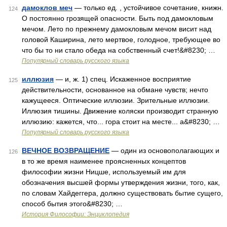
дамоклов меч
— только ед. , устойчивое сочетание, книжн.
124
О постоянно грозящей опасности. Быть под дамокловым
мечом. Лето по прежнему дамокловым мечом висит над
головой Каширина, лето мертвое, голодное, требующее во
что бы то ни стало обеда на собственный счет!&#8230; …
Популярный словарь русского языка
иллюзия
— и, ж. 1) спец. Искаженное восприятие
125
действительности, основанное на обмане чувств; нечто
кажущееся. Оптические иллюзии. Зрительные иллюзии.
Иллюзия тишины. Движение коляски производит странную
иллюзию: кажется, что... гора стоит на месте... а&#8230; …
Популярный словарь русского языка
ВЕЧНОЕ ВОЗВРАЩЕНИЕ
— один из основополагающих и
126
в то же время наименее проясненных концептов
философии жизни Ницше, используемый им для
обозначения высшей формы утверждения жизни, того, как,
по словам Хайдеггера, должно существовать бытие сущего,
способ бытия этого&#8230; …
История Философии: Энциклопедия